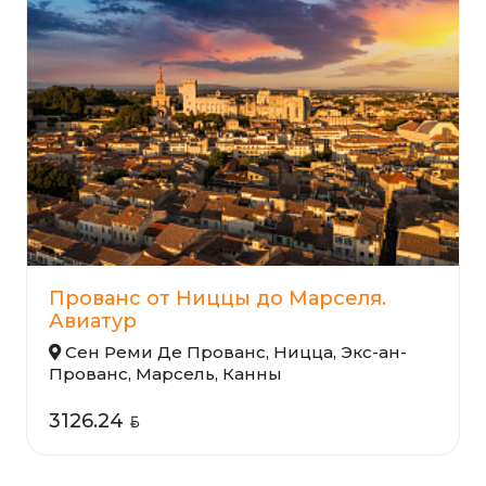
Прованс от Ниццы до Марселя.
Авиатур
Сен Реми Де Прованс, Ницца, Экс-ан-
Прованс, Марсель, Канны
3126.24