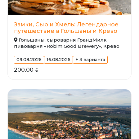
Замки, Сыр и Хмель: Легендарное
путешествие в Гольшаны и Крево
Гольшаны, сыроварня ГрандМилк,
пивоварня «Robim Good Brewery», Крево
09.08.2026
16.08.2026
+ 3 варианта
200.00